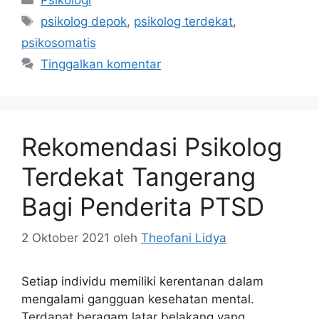
Tag
psikolog depok
,
psikolog terdekat
,
psikosomatis
Tinggalkan komentar
Rekomendasi Psikolog
Terdekat Tangerang
Bagi Penderita PTSD
2 Oktober 2021
oleh
Theofani Lidya
Setiap individu memiliki kerentanan dalam
mengalami gangguan kesehatan mental.
Terdapat beragam latar belakang yang