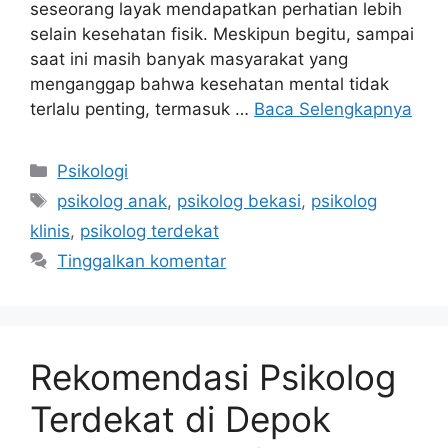
seseorang layak mendapatkan perhatian lebih
selain kesehatan fisik. Meskipun begitu, sampai
saat ini masih banyak masyarakat yang
menganggap bahwa kesehatan mental tidak
terlalu penting, termasuk …
Baca Selengkapnya
Kategori
Psikologi
Tag
psikolog anak
,
psikolog bekasi
,
psikolog
klinis
,
psikolog terdekat
Tinggalkan komentar
Rekomendasi Psikolog
Terdekat di Depok