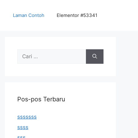
Laman Contoh
Elementor #53341
Cari
untuk:
Pos-pos Terbaru
sssssss
ssss
sss