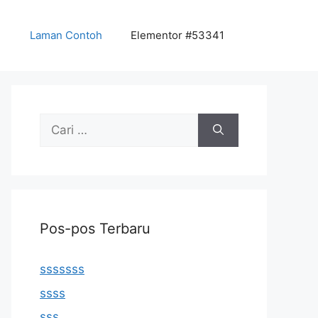
Laman Contoh
Elementor #53341
Cari
untuk:
Pos-pos Terbaru
sssssss
ssss
sss