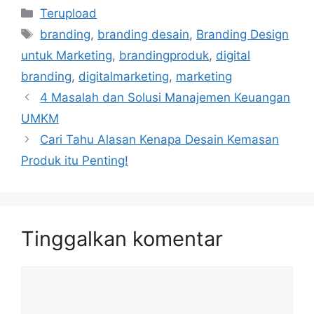
Kategori
Terupload
Tag
branding
,
branding desain
,
Branding Design
untuk Marketing
,
brandingproduk
,
digital
branding
,
digitalmarketing
,
marketing
4 Masalah dan Solusi Manajemen Keuangan
UMKM
Cari Tahu Alasan Kenapa Desain Kemasan
Produk itu Penting!
Tinggalkan komentar
Komentar