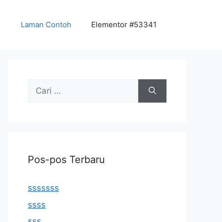
Laman Contoh
Elementor #53341
Cari
untuk:
Pos-pos Terbaru
sssssss
ssss
sss