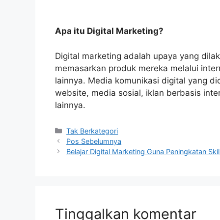
Apa itu Digital Marketing?
Digital marketing adalah upaya yang dila
memasarkan produk mereka melalui intern
lainnya. Media komunikasi digital yang di
website, media sosial, iklan berbasis int
lainnya.
Kategori
Tak Berkategori
Pos Sebelumnya
Belajar Digital Marketing Guna Peningkatan Skill
Tinggalkan komentar