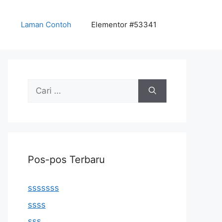
Laman Contoh
Elementor #53341
Cari
untuk:
Pos-pos Terbaru
sssssss
ssss
sss