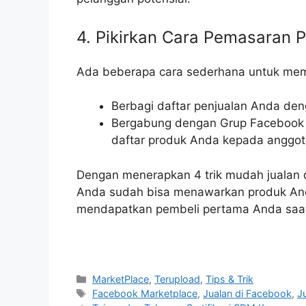
4. Pikirkan Cara Pemasaran 
Ada beberapa cara sederhana untuk mem
Berbagi daftar penjualan Anda de
Bergabung dengan Grup Facebook 
daftar produk Anda kepada anggot
Dengan menerapkan 4 trik mudah jualan d
Anda sudah bisa menawarkan produk And
mendapatkan pembeli pertama Anda saat 
Kategori
MarketPlace
,
Terupload
,
Tips & Trik
Tag
Facebook Marketplace
,
Jualan di Facebook
,
J