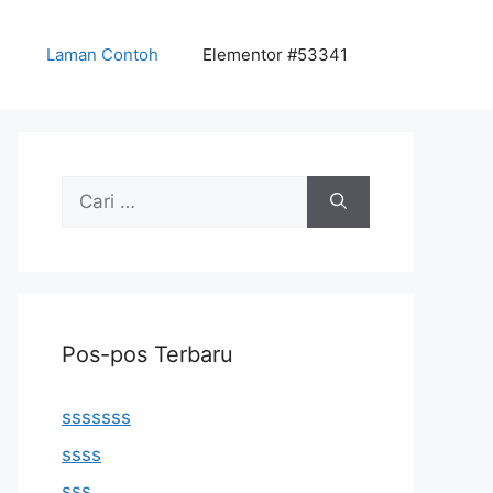
Laman Contoh
Elementor #53341
Cari
untuk:
Pos-pos Terbaru
sssssss
ssss
sss