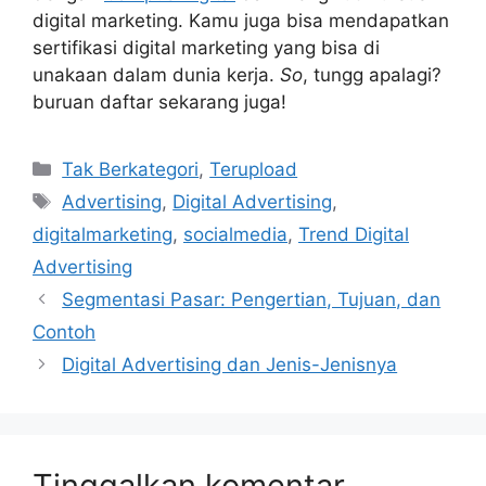
digital marketing. Kamu juga bisa mendapatkan
sertifikasi digital marketing yang bisa di
unakaan dalam dunia kerja.
So
, tungg apalagi?
buruan daftar sekarang juga!
Kategori
Tak Berkategori
,
Terupload
Tag
Advertising
,
Digital Advertising
,
digitalmarketing
,
socialmedia
,
Trend Digital
Advertising
Segmentasi Pasar: Pengertian, Tujuan, dan
Contoh
Digital Advertising dan Jenis-Jenisnya
Tinggalkan komentar