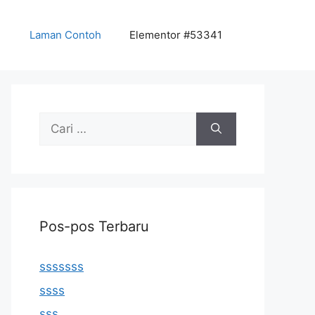
Laman Contoh
Elementor #53341
Cari
untuk:
Pos-pos Terbaru
sssssss
ssss
sss