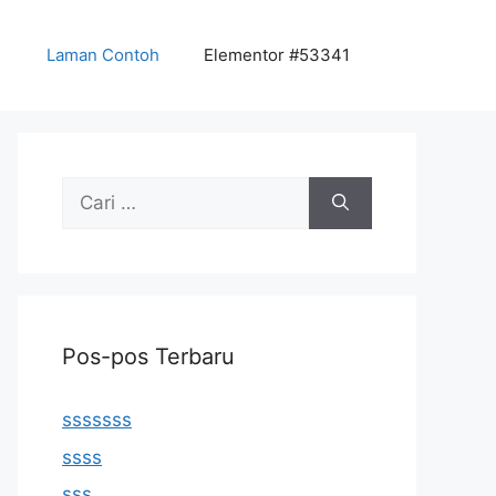
Laman Contoh
Elementor #53341
Cari
untuk:
Pos-pos Terbaru
sssssss
ssss
sss