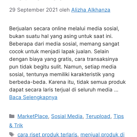
29 September 2021
oleh
Alizha Alkhanza
Berjualan secara online melalui media sosial,
bukan suatu hal yang asing untuk saat ini.
Beberapa dari media sosial, memang sangat
cocok untuk menjadi lapak jualan. Selain
dengan biaya yang gratis, cara transaksinya
pun tidak begitu sulit. Namun, setiap media
sosial, tentunya memiliki karakteristik yang
berbeda-beda. Karena itu, tidak semua produk
dapat secara laris terjual di seluruh media …
Baca Selengkapnya
Kategori
MarketPlace
,
Sosial Media
,
Terupload
,
Tips
& Trik
Tag
cara riset produk terlaris
,
menjual produk di