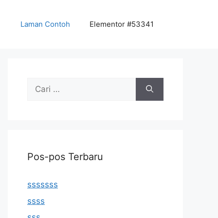
Laman Contoh
Elementor #53341
Cari
untuk:
Pos-pos Terbaru
sssssss
ssss
sss