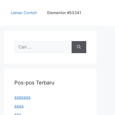
Laman Contoh
Elementor #53341
Cari
untuk:
Pos-pos Terbaru
sssssss
ssss
sss