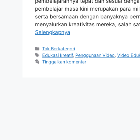
pembelajarannya tepat dan sesuai dengan
pembelajar masa kini merupakan para mille
serta bersamaan dengan banyaknya bermu
menyalurkan kreativitas mereka, salah s
Selengkapnya
Kategori
Tak Berkategori
Tag
Edukasi kreatif
,
Penggunaan Video
,
Video Edu
Tinggalkan komentar