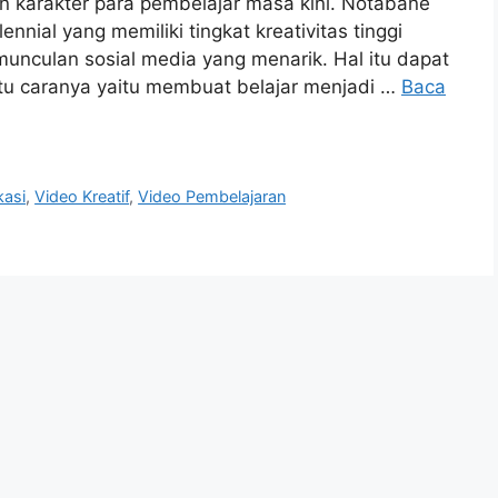
 karakter para pembelajar masa kini. Notabane
nnial yang memiliki tingkat kreativitas tinggi
nculan sosial media yang menarik. Hal itu dapat
atu caranya yaitu membuat belajar menjadi …
Baca
kasi
,
Video Kreatif
,
Video Pembelajaran