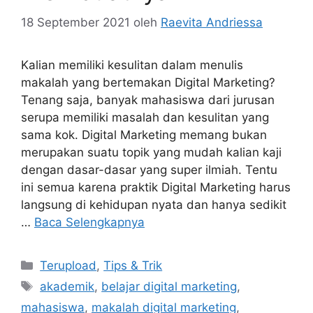
18 September 2021
oleh
Raevita Andriessa
Kalian memiliki kesulitan dalam menulis
makalah yang bertemakan Digital Marketing?
Tenang saja, banyak mahasiswa dari jurusan
serupa memiliki masalah dan kesulitan yang
sama kok. Digital Marketing memang bukan
merupakan suatu topik yang mudah kalian kaji
dengan dasar-dasar yang super ilmiah. Tentu
ini semua karena praktik Digital Marketing harus
langsung di kehidupan nyata dan hanya sedikit
…
Baca Selengkapnya
Kategori
Terupload
,
Tips & Trik
Tag
akademik
,
belajar digital marketing
,
mahasiswa
,
makalah digital marketing
,