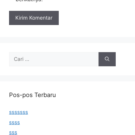
Cari
untuk:
Pos-pos Terbaru
sssssss
ssss
sss