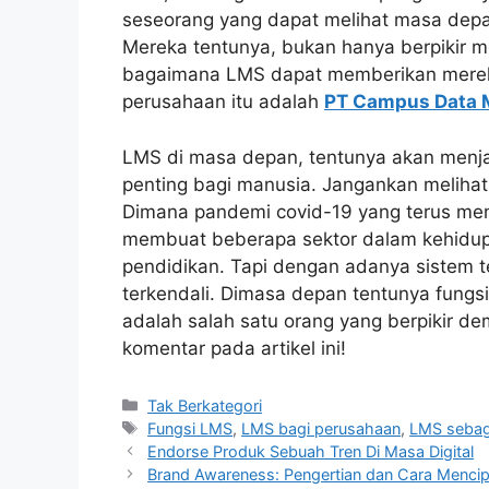
seseorang yang dapat melihat masa depa
Mereka tentunya, bukan hanya berpikir 
bagaimana LMS dapat memberikan mereka 
perusahaan itu adalah
PT Campus Data 
LMS di masa depan, tentunya akan menja
penting bagi manusia. Jangankan melihat 
Dimana pandemi covid-19 yang terus meny
membuat beberapa sektor dalam kehidup
pendidikan. Tapi dengan adanya sistem te
terkendali. Dimasa depan tentunya fungs
adalah salah satu orang yang berpikir dem
komentar pada artikel ini!
Kategori
Tak Berkategori
Tag
Fungsi LMS
,
LMS bagi perusahaan
,
LMS sebag
Endorse Produk Sebuah Tren Di Masa Digital
Brand Awareness: Pengertian dan Cara Menci