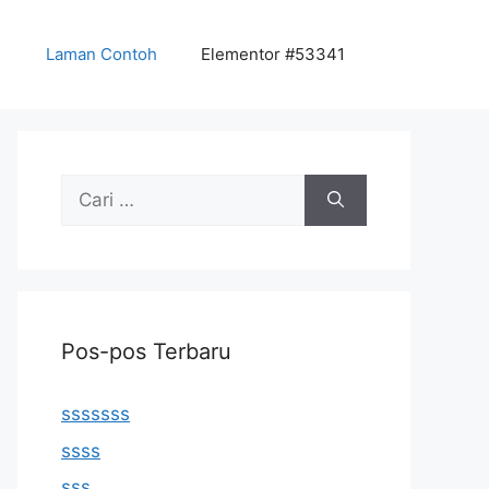
Laman Contoh
Elementor #53341
Cari
untuk:
Pos-pos Terbaru
sssssss
ssss
sss