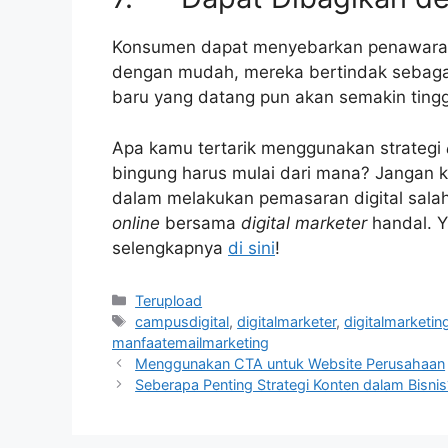
Konsumen dapat menyebarkan penawara
dengan mudah, mereka bertindak sebag
baru yang datang pun akan semakin tingg
Apa kamu tertarik menggunakan strategi
bingung harus mulai dari mana? Jangan 
dalam melakukan pemasaran digital sal
online
bersama
digital marketer
handal. Yu
selengkapnya
di sini
!
Kategori
Terupload
Tag
campusdigital
,
digitalmarketer
,
digitalmarketin
manfaatemailmarketing
Menggunakan CTA untuk Website Perusahaan
Seberapa Penting Strategi Konten dalam Bisnis