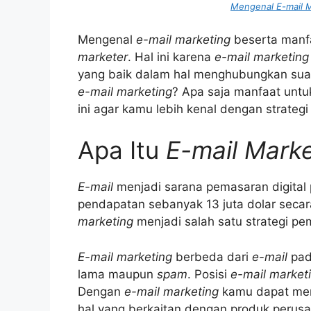
Mengenal E-mail M
Mengenal
e-mail marketing
beserta manf
marketer
. Hal ini karena
e-mail marketing
yang baik dalam hal menghubungkan sua
e-mail marketing
? Apa saja manfaat untu
ini agar kamu lebih kenal dengan strate
Apa Itu
E-mail Marke
E-mail
menjadi sarana pemasaran digital
pendapatan sebanyak 13 juta dolar secara
marketing
menjadi salah satu strategi pe
E-mail marketing
berbeda dari
e-mail
pad
lama maupun
spam
. Posisi
e-mail market
Dengan
e-mail marketing
kamu dapat mem
hal yang berkaitan dengan produk perus