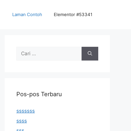
Laman Contoh
Elementor #53341
Cari
untuk:
Pos-pos Terbaru
sssssss
ssss
sss