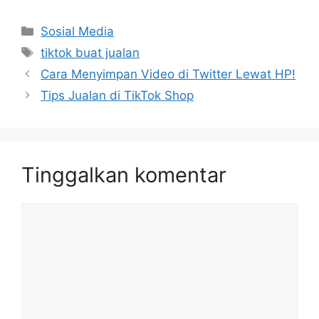
Kategori
Sosial Media
Tag
tiktok buat jualan
Cara Menyimpan Video di Twitter Lewat HP!
Tips Jualan di TikTok Shop
Tinggalkan komentar
Komentar