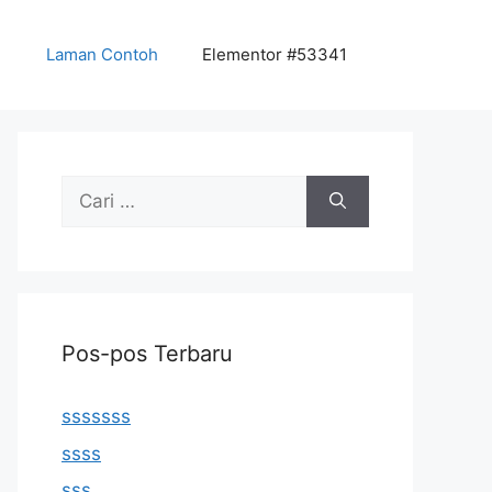
Laman Contoh
Elementor #53341
Cari
untuk:
Pos-pos Terbaru
sssssss
ssss
sss