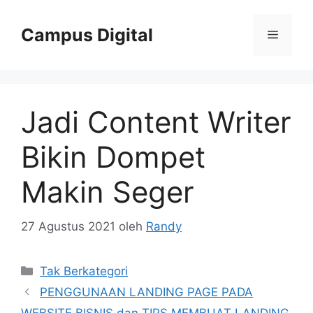
Langsung
ke
Campus Digital
Menu
isi
Jadi Content Writer
Bikin Dompet
Makin Seger
27 Agustus 2021
oleh
Randy
Kategori
Tak Berkategori
PENGGUNAAN LANDING PAGE PADA
WEBSITE BISNIS dan TIPS MEMBUAT LANDING