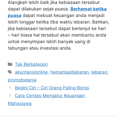
Alangkah lebih baik jika kebiasaan tersebut
dapat dilakukan sejak puasa.
Berhemat ketika
puasa
dapat mebuat keuangan anda menjadi
lebih longgar ketika tiba waktu lebaran. Bahkan,
jika kebiasaan tersebut dapat berlanjut ke hari
– hari biasa hal tersebut akan membantu anda
untuk menyimpan lebih banyak uang di
tabungan atau investasi anda.
Kategori
Tak Berkategori
Tag
akuntansionline
,
hematsaatlebaran
,
lebaran
,
promobelanja
Begini Ciri – Ciri Orang Paling Boros
Cara Cerdas Mengatur Keuangan
Mahasiswa