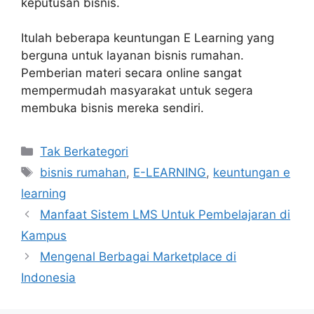
keputusan bisnis.
Itulah beberapa keuntungan E Learning yang
berguna untuk layanan bisnis rumahan.
Pemberian materi secara online sangat
mempermudah masyarakat untuk segera
membuka bisnis mereka sendiri.
Kategori
Tak Berkategori
Tag
bisnis rumahan
,
E-LEARNING
,
keuntungan e
learning
Manfaat Sistem LMS Untuk Pembelajaran di
Kampus
Mengenal Berbagai Marketplace di
Indonesia