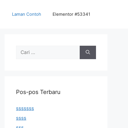
Laman Contoh
Elementor #53341
Cari
untuk:
Pos-pos Terbaru
sssssss
ssss
sss