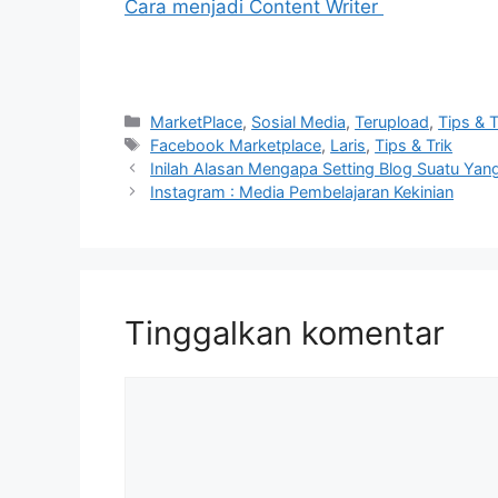
Cara menjadi Content Writer
Kategori
MarketPlace
,
Sosial Media
,
Terupload
,
Tips & T
Tag
Facebook Marketplace
,
Laris
,
Tips & Trik
Inilah Alasan Mengapa Setting Blog Suatu Yan
Instagram : Media Pembelajaran Kekinian
Tinggalkan komentar
Komentar