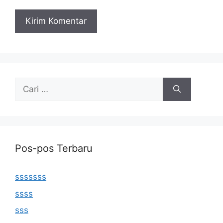
Cari
untuk:
Pos-pos Terbaru
sssssss
ssss
sss