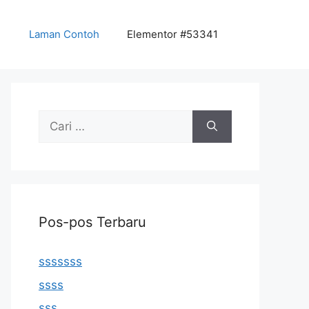
Laman Contoh
Elementor #53341
Cari
untuk:
Pos-pos Terbaru
sssssss
ssss
sss