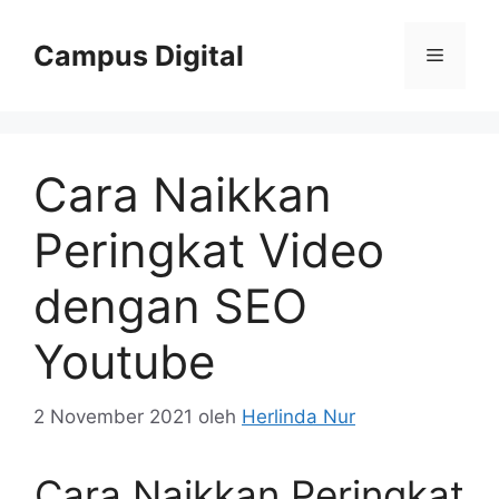
Langsung
ke
Campus Digital
Menu
isi
Cara Naikkan
Peringkat Video
dengan SEO
Youtube
2 November 2021
oleh
Herlinda Nur
Cara Naikkan Peringkat