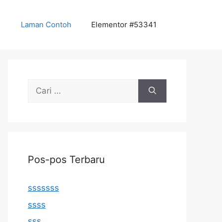
Laman Contoh
Elementor #53341
Cari
untuk:
Pos-pos Terbaru
sssssss
ssss
sss