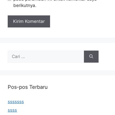
berikutnya.
Cari
untuk:
Pos-pos Terbaru
sssssss
ssss