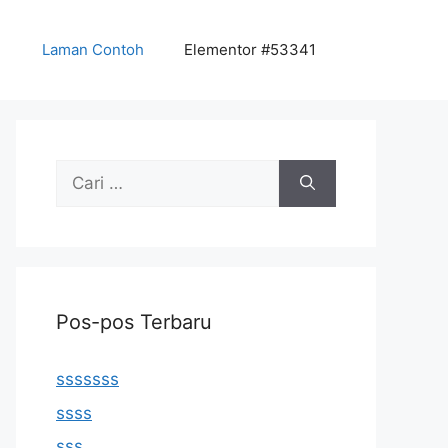
Laman Contoh
Elementor #53341
Cari
untuk:
Pos-pos Terbaru
sssssss
ssss
sss