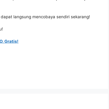
apat langsung mencobaya sendiri sekarang!
u!
, Gratis!