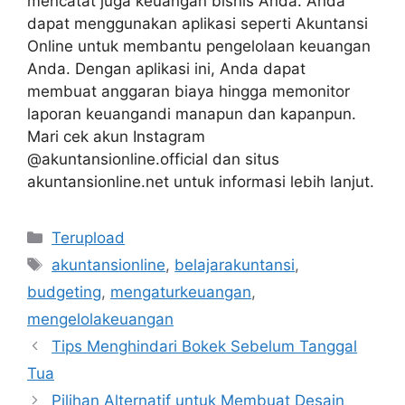
mencatat juga keuangan bisnis Anda. Anda
dapat menggunakan aplikasi seperti Akuntansi
Online untuk membantu pengelolaan keuangan
Anda. Dengan aplikasi ini, Anda dapat
membuat anggaran biaya hingga memonitor
laporan keuangandi manapun dan kapanpun.
Mari cek akun Instagram
@akuntansionline.official dan situs
akuntansionline.net untuk informasi lebih lanjut.
Kategori
Terupload
Tag
akuntansionline
,
belajarakuntansi
,
budgeting
,
mengaturkeuangan
,
mengelolakeuangan
Tips Menghindari Bokek Sebelum Tanggal
Tua
Pilihan Alternatif untuk Membuat Desain