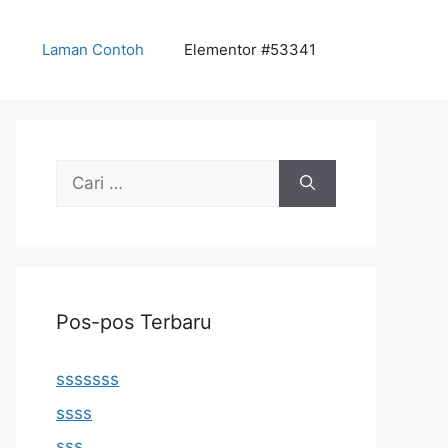
Laman Contoh
Elementor #53341
Cari
untuk:
Pos-pos Terbaru
sssssss
ssss
sss