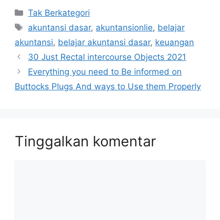
Kategori
Tak Berkategori
Tag
akuntansi dasar
,
akuntansionlie
,
belajar
akuntansi
,
belajar akuntansi dasar
,
keuangan
30 Just Rectal intercourse Objects 2021
Everything you need to Be informed on
Buttocks Plugs And ways to Use them Properly
Tinggalkan komentar
Komentar