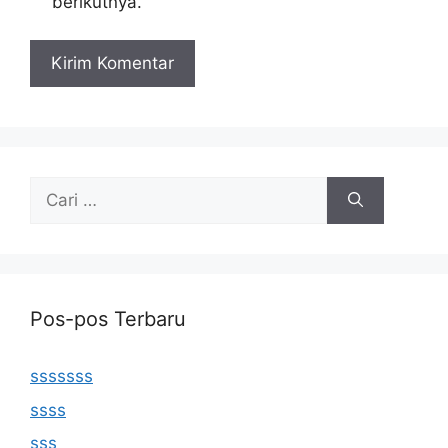
berikutnya.
Cari
untuk:
Pos-pos Terbaru
sssssss
ssss
sss