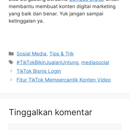
membantu membuat konten digital marketing
yang baik dan benar. Yuk jangan sampai
ketinggalan ya.
Kategori
Sosial Media
,
Tips & Trik
Tag
#TikTokBikinJualanUntung
,
mediasocial
TikTok Bisnis Login
Fitur TikTok Mempercantik Konten Video
Tinggalkan komentar
Komentar