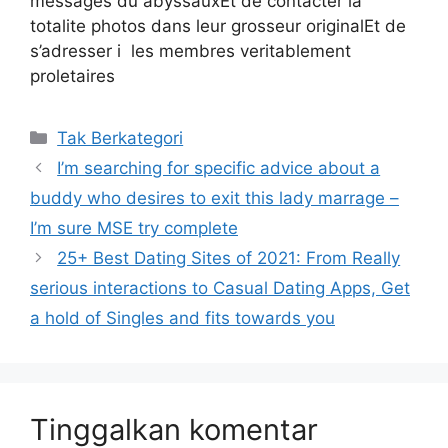
messages du abyssauxEt de contacter la
totalite photos dans leur grosseur originalEt de
s’adresser i les membres veritablement
proletaires
Kategori
Tak Berkategori
I’m searching for specific advice about a
buddy who desires to exit this lady marrage –
I’m sure MSE try complete
25+ Best Dating Sites of 2021: From Really
serious interactions to Casual Dating Apps, Get
a hold of Singles and fits towards you
Tinggalkan komentar