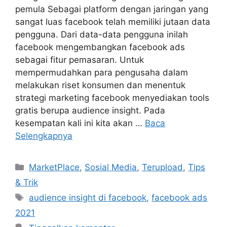
pemula Sebagai platform dengan jaringan yang
sangat luas facebook telah memiliki jutaan data
pengguna. Dari data-data pengguna inilah
facebook mengembangkan facebook ads
sebagai fitur pemasaran. Untuk
mempermudahkan para pengusaha dalam
melakukan riset konsumen dan menentuk
strategi marketing facebook menyediakan tools
gratis berupa audience insight. Pada
kesempatan kali ini kita akan …
Baca
Selengkapnya
Kategori
MarketPlace
,
Sosial Media
,
Terupload
,
Tips
& Trik
Tag
audience insight di facebook
,
facebook ads
2021