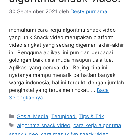
30 September 2021
oleh
Desty purnama
memahami cara kerja algoritma snack video
yang unik Snack video merupakan platform
video singkat yang sedang digemari akhir-akhir
ini. Pengguna aplikasi ini pun dari berbagai
golongan baik usia muda maupun usia tua.
Aplikasi yang berasal dari Beijing cina ini
nyatanya mampu menarik perhatian banyak
warga indonesia, hal ini terbukti dengan jumlah
penginstal yang terus meningkat. …
Baca
Selengkapnya
Kategori
Sosial Media
,
Terupload
,
Tips & Trik
Tag
algoritma snack video
,
cara kerja algoritma
snack video
,
cara masuk fyp snack video
,