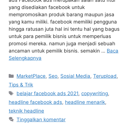
yang disediakan facebook untuk
mempromosikan produk barang maupun jasa
yang kamu miliki. facebook memiliki pengguna
hingga ratusan juta hal ini tentu hal yang bagus
untuk para pemilik bisnis untuk memperluas
promosi mereka. namun juga menjadi sebuah
ancaman untuk pemilik bisnis. semakin …
Baca
Selengkapnya
Kategori
MarketPlace
,
Seo
,
Sosial Media
,
Terupload
,
Tips & Trik
Tag
belajar facebook ads 2021
,
copywriting
,
headline facebook ads
,
headline menarik
,
teknik headline
Tinggalkan komentar