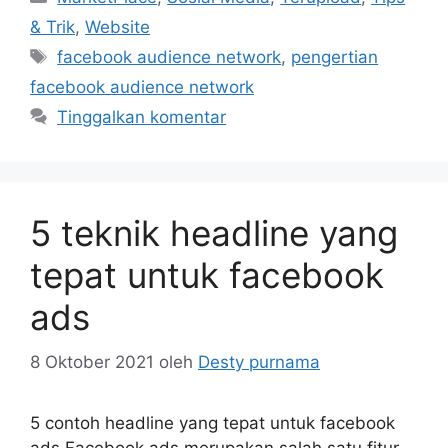
& Trik
,
Website
Tag
facebook audience network
,
pengertian
facebook audience network
Tinggalkan komentar
5 teknik headline yang
tepat untuk facebook
ads
8 Oktober 2021
oleh
Desty purnama
5 contoh headline yang tepat untuk facebook
ads Facebook ads merupakan salah satu fitur