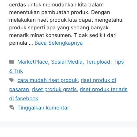
cerdas untuk memudahkan kita dalam
menentukan pembuatan produk. Dengan
melakukan riset produk kita dapat mengetahui
produk seperti apa yang sedang banyak
menarik minat konsumen. Tidak sedikit dari
pemula …
Baca Selengkapnya
Kategori
MarketPlace
,
Sosial Media
,
Terupload
,
Tips
& Trik
Tag
cara mudah riset produk
,
riset produk di
pasaran
,
riset produk gratis
,
riset produk terlaris
di facebook
Tinggalkan komentar