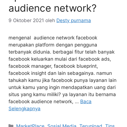
audience network?
9 Oktober 2021
oleh
Desty purnama
mengenal audience network facebook
merupakan platform dengan pengguna
terbanyak didunia. berbagai fitur telah banyak
facebook keluarkan mulai dari facebook ads,
facebook manager, facebook blueprint,
facebook insight dan lain sebagainya. namun
tahukah kamu jika facebook punya layanan lain
untuk kamu yang ingin mendapatkan uang dari
situs yang kamu miliki? ya layanan itu bernama
facebook audience network, …
Baca
Selengkapnya
Kategori
MarketPlace
,
Sosial Media
,
Terupload
,
Tips