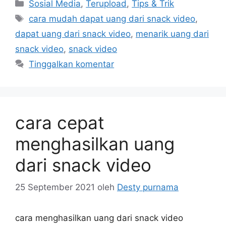
Kategori
Sosial Media
,
Terupload
,
Tips & Trik
Tag
cara mudah dapat uang dari snack video
,
dapat uang dari snack video
,
menarik uang dari
snack video
,
snack video
Tinggalkan komentar
cara cepat
menghasilkan uang
dari snack video
25 September 2021
oleh
Desty purnama
cara menghasilkan uang dari snack video