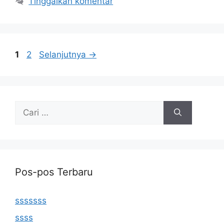
Tinggalkan komentar
Halaman
Halaman
1
2
Selanjutnya
→
Cari
untuk:
Pos-pos Terbaru
sssssss
ssss