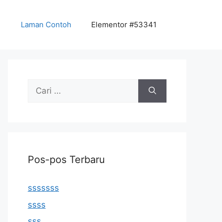
Laman Contoh
Elementor #53341
Cari
untuk:
Pos-pos Terbaru
sssssss
ssss
sss