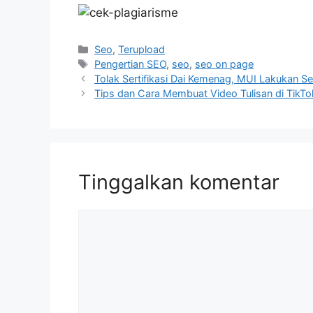
Kategori
Seo
,
Terupload
Tag
Pengertian SEO
,
seo
,
seo on page
Tolak Sertifikasi Dai Kemenag, MUI Lakukan Se
Tips dan Cara Membuat Video Tulisan di TikTo
Tinggalkan komentar
Komentar