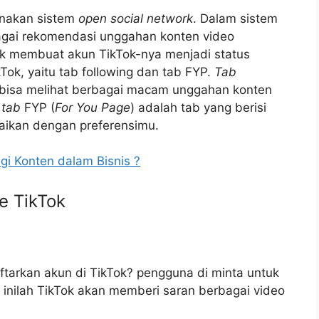
unakan sistem
open social network
. Dalam sistem
bagai rekomendasi unggahan konten video
ak membuat akun TikTok-nya menjadi status
Tok, yaitu tab following dan tab FYP.
Tab
isa melihat berbagai macam unggahan konten
n
tab
FYP (
For You Page
) adalah tab yang berisi
uaikan dengan preferensimu.
gi Konten dalam Bisnis ?
e TikTok
tarkan akun di TikTok? pengguna di minta untuk
t inilah TikTok akan memberi saran berbagai video