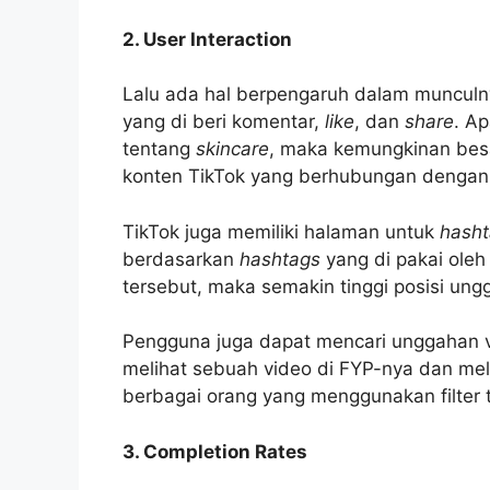
2. User Interaction
Lalu ada hal berpengaruh dalam munculny
yang di beri komentar,
like
, dan
share
. A
tentang
skincare
, maka kemungkinan bes
konten TikTok yang berhubungan denga
TikTok juga memiliki halaman untuk
hash
berdasarkan
hashtags
yang di pakai ole
tersebut, maka semakin tinggi posisi u
Pengguna juga dapat mencari unggahan vid
melihat sebuah video di FYP-nya dan m
berbagai orang yang menggunakan filter 
3. Completion Rates