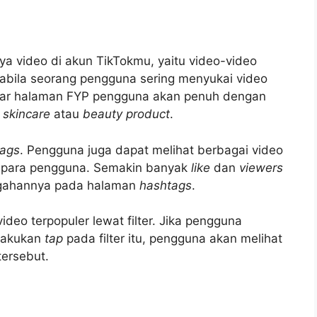
a video di akun TikTokmu, yaitu video-video
pabila seorang pengguna sering menyukai video
ar halaman FYP pengguna akan penuh dengan
n
skincare
atau
beauty product
.
tags
. Pengguna juga dapat melihat berbagai video
h para pengguna. Semakin banyak
like
dan
viewers
nggahannya pada halaman
hashtags
.
eo terpopuler lewat filter. Jika pengguna
elakukan
tap
pada filter itu, pengguna akan melihat
tersebut.