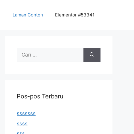
Laman Contoh
Elementor #53341
Cari
untuk:
Pos-pos Terbaru
sssssss
ssss
sss