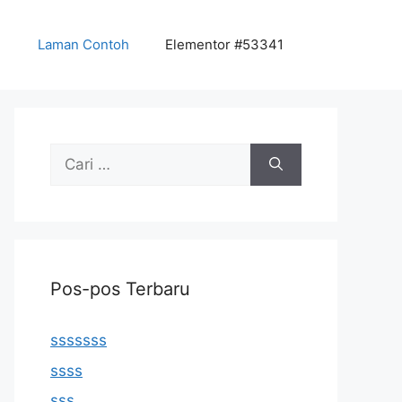
Laman Contoh
Elementor #53341
Cari
untuk:
Pos-pos Terbaru
sssssss
ssss
sss