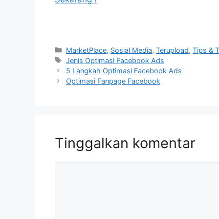
Kategori
MarketPlace
,
Sosial Media
,
Terupload
,
Tips & T
Tag
Jenis Optimasi Facebook Ads
5 Langkah Optimasi Facebook Ads
Optimasi Fanpage Facebook
Tinggalkan komentar
Komentar