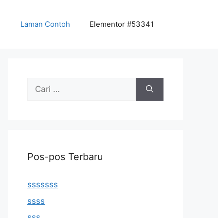
Laman Contoh
Elementor #53341
Cari
untuk:
Pos-pos Terbaru
sssssss
ssss
sss