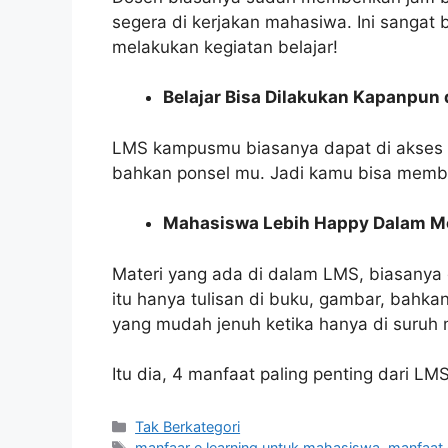
segera di kerjakan mahasiwa. Ini sangat
melakukan kegiatan belajar!
Belajar Bisa Dilakukan Kapanpun
LMS kampusmu biasanya dapat di akses di
bahkan ponsel mu. Jadi kamu bisa memba
Mahasiswa Lebih Happy Dalam M
Materi yang ada di dalam LMS, biasanya 
itu hanya tulisan di buku, gambar, bahka
yang mudah jenuh ketika hanya di suru
Itu dia, 4 manfaat paling penting dari L
Kategori
Tak Berkategori
Tag
manfaar e learning untuk mahasiswa
,
manfaat 