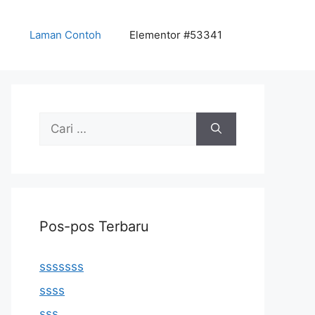
Laman Contoh
Elementor #53341
Cari
untuk:
Pos-pos Terbaru
sssssss
ssss
sss