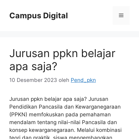
Langsung
ke
Campus Digital
Menu
isi
Jurusan ppkn belajar
apa saja?
10 Desember 2023
oleh
Pend_pkn
Jurusan ppkn belajar apa saja? Jurusan
Pendidikan Pancasila dan Kewarganegaraan
(PPKN) memfokuskan pada pemahaman
mendalam tentang nilai-nilai Pancasila dan
konsep kewarganegaraan. Melalui kombinasi
teori dan praktik, siswa mengembangkan