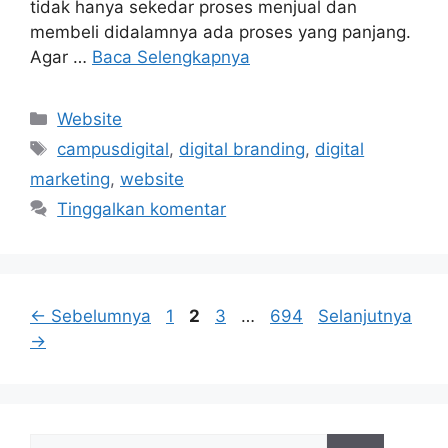
tidak hanya sekedar proses menjual dan
membeli didalamnya ada proses yang panjang.
Agar …
Baca Selengkapnya
Kategori
Website
Tag
campusdigital
,
digital branding
,
digital
marketing
,
website
Tinggalkan komentar
Halaman
Halaman
Halaman
Halaman
←
Sebelumnya
1
2
3
…
694
Selanjutnya
→
Cari